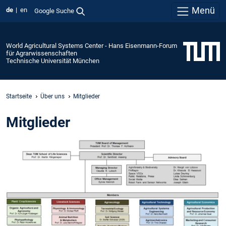
Menü
de
en
Google Suche
World Agricultural Systems Center - Hans Eisenmann-Forum
für Agrarwissenschaften
Technische Universität München
Startseite
Über uns
Mitglieder
Mitglieder