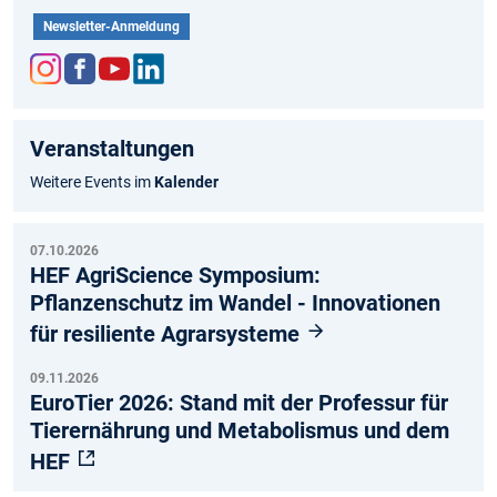
Newsletter-Anmeldung
Inst
Fac
You
Link
agr
ebo
tub
edIn
Veranstaltungen
am
ok
e
Weitere Events im
Kalender
07.10.2026
HEF AgriScience Symposium:
Pflanzenschutz im Wandel - Innovationen
für resiliente Agrarsysteme
09.11.2026
EuroTier 2026: Stand mit der Professur für
Tierernährung und Metabolismus und dem
HEF