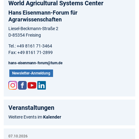
World Agricultural Systems Center
Hans Eisenmann-Forum für
Agrarwissenschaften
Liesel-Beckmann-Straße 2
D-85354 Freising
Tel.: +49 8161 71-3464
Fax: +49 8161 71-2899
hans-eisenmann-forum@tum.de
Newsletter-Anmeldung
Inst
Fac
You
Link
agr
ebo
tub
edIn
Veranstaltungen
am
ok
e
Weitere Events im
Kalender
07.10.2026