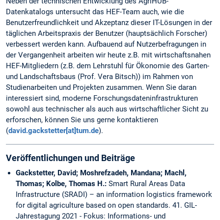
Neben der technischen Entwicklung des AgriHUB-
Datenkatalogs untersucht das HEF-Team auch, wie die
Benutzerfreundlichkeit und Akzeptanz dieser IT-Lösungen in der
täglichen Arbeitspraxis der Benutzer (hauptsächlich Forscher)
verbessert werden kann. Aufbauend auf Nutzerbefragungen in
der Vergangenheit arbeiten wir heute z.B. mit wirtschaftsnahen
HEF-Mitgliedern (z.B. dem Lehrstuhl für Ökonomie des Garten-
und Landschaftsbaus (Prof. Vera Bitsch)) im Rahmen von
Studienarbeiten und Projekten zusammen. Wenn Sie daran
interessiert sind, moderne Forschungsdateninfrastrukturen
sowohl aus technischer als auch aus wirtschaftlicher Sicht zu
erforschen, können Sie uns gerne kontaktieren
(
david.gackstetter[at]tum.de
).
Veröffentlichungen und Beiträge
Gackstetter, David; Moshrefzadeh, Mandana; Machl,
Thomas; Kolbe, Thomas H.:
Smart Rural Areas Data
Infrastructure (SRADI) – an information logistics framework
for digital agriculture based on open standards. 41. GIL-
Jahrestagung 2021 - Fokus: Informations- und