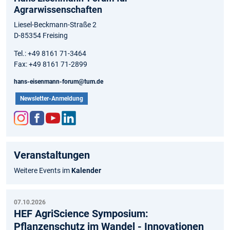
Agrarwissenschaften
Liesel-Beckmann-Straße 2
D-85354 Freising
Tel.: +49 8161 71-3464
Fax: +49 8161 71-2899
hans-eisenmann-forum@tum.de
Newsletter-Anmeldung
Inst
Fac
You
Link
agr
ebo
tub
edIn
Veranstaltungen
am
ok
e
Weitere Events im
Kalender
07.10.2026
HEF AgriScience Symposium:
Pflanzenschutz im Wandel - Innovationen