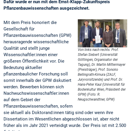
Dafür wurde er nun mit dem Ernst-Klapp-Zukunftspreis
Pflanzenbauwissenschaften ausgezeichnet.
Mit dem Preis honoriert die
Gesellschaft für
Pflanzenbauwissenschaften (GPW)
herausragende wissenschaftliche
Qualität und stellt junge
Von links nach rechts: Prof.
Wissenschaftler:innen einer
Stefan Siebert (Universität
Göttingen, Organisator der
größeren Öffentlichkeit vor. Die
Tagung), Dr. Martin Mittermayer
Bedeutung aktueller
(Preisträger), Prof. Sonoko
pflanzenbaulicher Forschung soll
Bellingrath-Kimura (ZALF,
Juryvorsitzende) und Prof. Dr.
somit innerhalb der GPW diskutiert
Hans-Peter Kaul (Universität für
werden. Bewerben können sich
Bodenkultur Wien, Präsident der
Nachwuchswissenschaftler:innen
GPW) (Foto: R.
auf dem Gebiet der
Neugschwandtner, GPW)
Pflanzenbauwissenschaften, sofern
sie aktuell als Doktorand:innen tätig sind oder wenn ihre
Dissertation im Wesentlichen abgeschlossen ist, aber nicht
früher als im Jahr 2021 verteidigt wurde. Der Preis ist mit 2.500