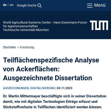
Menü
de
en
Google Suche
World Agricultural Systems Center - Hans Eisenmann-Forum
für Agrarwissenschaften
Technische Universität München
Startseite
Forschung
Teilflächenspezifische Analyse
von Ackerflächen:
Ausgezeichnete Dissertation
AUSZEICHNUNGEN, DIGITALISIERUNG
|
03.11.2023
Dr. Martin Mittermayer beschäftigte sich in seiner Dissertation
damit, wie mit digitalen Technologien Erträge erfasst und
Stickstoffverluste in Teilflächen identifiziert werden können.