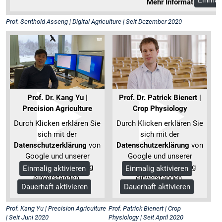
Einmali
Mehr Informationen
Prof. Senthold Asseng | Digital Agriculture | Seit Dezember 2020
Prof. Dr. Kang Yu |
Prof. Dr. Patrick Bienert |
Precision Agriculture
Crop Physiology
Durch Klicken erklären Sie
Durch Klicken erklären Sie
sich mit der
sich mit der
Datenschutzerklärung
von
Datenschutzerklärung
von
Google und unserer
Google und unserer
Datenschutzerklärung
Datenschutzerklärung
Einmalig aktivieren
Einmalig aktivieren
einverstanden.
einverstanden.
Dauerhaft aktivieren
Dauerhaft aktivieren
Mehr Informationen
Mehr Informationen
Prof. Kang Yu | Precision Agriculture
Prof. Patrick Bienert | Crop
| Seit Juni 2020
Physiology | Seit April 2020