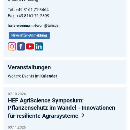
Tel.: +49 8161 71-3464
Fax: +49 8161 71-2899
hans-eisenmann-forum@tum.de
Newsletter-Anmeldung
Inst
Fac
You
Link
agr
ebo
tub
edIn
Veranstaltungen
am
ok
e
Weitere Events im
Kalender
07.10.2026
HEF AgriScience Symposium:
Pflanzenschutz im Wandel - Innovationen
für resiliente Agrarsysteme
09.11.2026