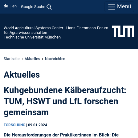
Menü
de
en
Google Suche
World Agricultural Systems Center - Hans Eisenmann-Forum
für Agrarwissenschaften
Technische Universität München
Startseite
Aktuelles
Nachrichten
Aktuelles
Kuhgebundene Kälberaufzucht:
TUM, HSWT und LfL forschen
gemeinsam
FORSCHUNG
|
09.01.2024
Die Herausforderungen der Praktiker:innen im Blick: Die