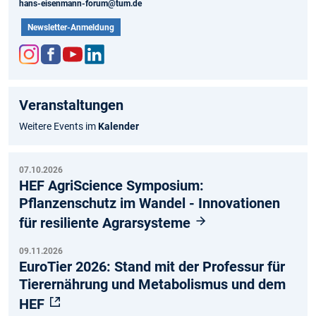
hans-eisenmann-forum@tum.de
Newsletter-Anmeldung
Inst
Fac
You
Link
agr
ebo
tub
edIn
Veranstaltungen
am
ok
e
Weitere Events im
Kalender
07.10.2026
HEF AgriScience Symposium:
Pflanzenschutz im Wandel - Innovationen
für resiliente Agrarsysteme
09.11.2026
EuroTier 2026: Stand mit der Professur für
Tierernährung und Metabolismus und dem
HEF