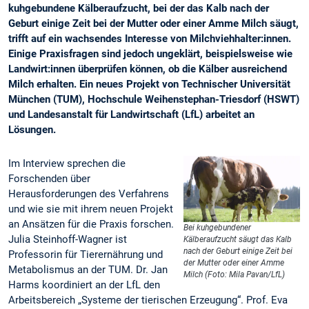
kuhgebundene Kälberaufzucht, bei der das Kalb nach der
Geburt einige Zeit bei der Mutter oder einer Amme Milch säugt,
trifft auf ein wachsendes Interesse von Milchviehhalter:innen.
Einige Praxisfragen sind jedoch ungeklärt, beispielsweise wie
Landwirt:innen überprüfen können, ob die Kälber ausreichend
Milch erhalten. Ein neues Projekt von Technischer Universität
München (TUM), Hochschule Weihenstephan-Triesdorf (HSWT)
und Landesanstalt für Landwirtschaft (LfL) arbeitet an
Lösungen.
Im Interview sprechen die
Forschenden über
Herausforderungen des Verfahrens
und wie sie mit ihrem neuen Projekt
an Ansätzen für die Praxis forschen.
Bei kuhgebundener
Julia Steinhoff-Wagner ist
Kälberaufzucht säugt das Kalb
nach der Geburt einige Zeit bei
Professorin für Tierernährung und
der Mutter oder einer Amme
Metabolismus an der TUM. Dr. Jan
Milch (Foto: Mila Pavan/LfL)
Harms koordiniert an der LfL den
Arbeitsbereich „Systeme der tierischen Erzeugung“. Prof. Eva