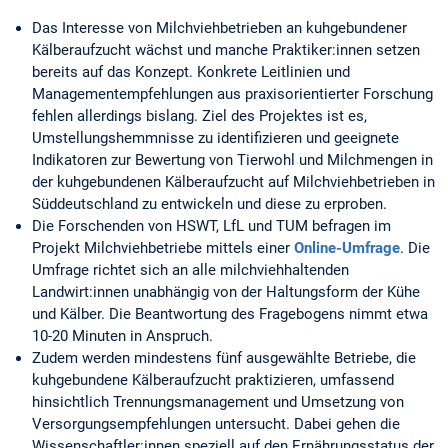
Das Interesse von Milchviehbetrieben an kuhgebundener
Kälberaufzucht wächst und manche Praktiker:innen setzen
bereits auf das Konzept. Konkrete Leitlinien und
Managementempfehlungen aus praxisorientierter Forschung
fehlen allerdings bislang. Ziel des Projektes ist es,
Umstellungshemmnisse zu identifizieren und geeignete
Indikatoren zur Bewertung von Tierwohl und Milchmengen in
der kuhgebundenen Kälberaufzucht auf Milchviehbetrieben in
Süddeutschland zu entwickeln und diese zu erproben.
Die Forschenden von HSWT, LfL und TUM befragen im
Projekt Milchviehbetriebe mittels einer
Online-Umfrage
. Die
Umfrage richtet sich an alle milchviehhaltenden
Landwirt:innen unabhängig von der Haltungsform der Kühe
und Kälber. Die Beantwortung des Fragebogens nimmt etwa
10-20 Minuten in Anspruch.
Zudem werden mindestens fünf ausgewählte Betriebe, die
kuhgebundene Kälberaufzucht praktizieren, umfassend
hinsichtlich Trennungsmanagement und Umsetzung von
Versorgungsempfehlungen untersucht. Dabei gehen die
Wissenschaftler:innen speziell auf den Ernährungsstatus der