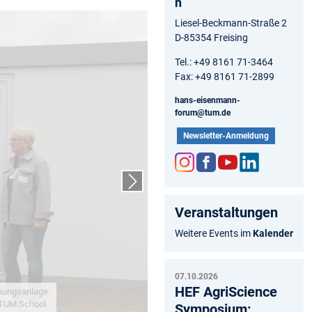
n
Liesel-Beckmann-Straße 2
D-85354 Freising
Tel.: +49 8161 71-3464
Fax: +49 8161 71-2899
hans-eisenmann-
forum@tum.de
Newsletter-Anmeldung
Inst
Fac
You
Link
Nächster Slide
agr
ebo
tub
edIn
Veranstaltungen
am
ok
e
Weitere Events im
Kalender
07.10.2026
HEF AgriScience
Symposium: