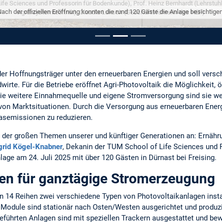
Nach der offiziellen Eröffnung konnten die rund 120 Gäste die Anlage besichtigen
pausieren
r der Hoffnungsträger unter den erneuerbaren Energien und soll versc
wirte. Für die Betriebe eröffnet Agri-Photovoltaik die Möglichkeit
die weitere Einnahmequelle und eigene Stromversorgung sind sie w
 von Marktsituationen. Durch die Versorgung aus erneuerbaren Energ
gasemissionen zu reduzieren.
ei der großen Themen unserer und künftiger Generationen an: Ernäh
ngrid Kögel-Knabner
, Dekanin der TUM School of Life Sciences und 
age am 24. Juli 2025 mit über 120 Gästen in Dürnast bei Freising.
en für ganztägige Stromerzeugung
n 14 Reihen zwei verschiedene Typen von Photovoltaikanlagen install
 Module sind stationär nach Osten/Westen ausgerichtet und produz
eführten Anlagen sind mit speziellen Trackern ausgestattet und be