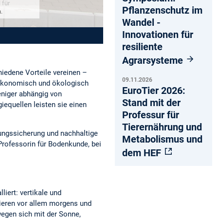
Pflanzenschutz im
.
Wandel -
Innovationen für
resiliente
Agrarsysteme
hiedene Vorteile vereinen –
09.11.2026
, ökonomisch und ökologisch
EuroTier 2026:
eniger abhängig von
Stand mit der
iequellen leisten sie einen
Professur für
Tierernährung und
rungssicherung und nachhaltige
Metabolismus und
Professorin für Bodenkunde, bei
dem HEF
iert: vertikale und
ieren vor allem morgens und
wegen sich mit der Sonne,