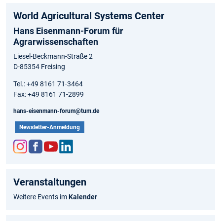
World Agricultural Systems Center
Hans Eisenmann-Forum für
Agrarwissenschaften
Liesel-Beckmann-Straße 2
D-85354 Freising
Tel.: +49 8161 71-3464
Fax: +49 8161 71-2899
hans-eisenmann-forum@tum.de
Newsletter-Anmeldung
Inst
Fac
You
Link
agr
ebo
tub
edIn
Veranstaltungen
am
ok
e
Weitere Events im
Kalender