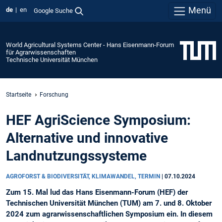
Menü
de
en
Google Suche
World Agricultural Systems Center - Hans Eisenmann-Forum
für Agrarwissenschaften
Technische Universität München
Startseite
Forschung
HEF AgriScience Symposium:
Alternative und innovative
Landnutzungssysteme
AGROFORST & BIODIVERSITÄT, KLIMAWANDEL, TERMIN
|
07.10.2024
Zum 15. Mal lud das Hans Eisenmann-Forum (HEF) der
Technischen Universität München (TUM) am 7. und 8. Oktober
2024 zum agrarwissenschaftlichen Symposium ein. In diesem