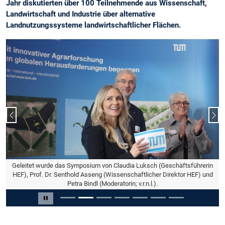
Jahr diskutierten über 100 Teilnehmende aus Wissenschaft,
Landwirtschaft und Industrie über alternative
Landnutzungssysteme landwirtschaftlicher Flächen.
Vorheriger Slide
Näc
Geleitet wurde das Symposium von Claudia Luksch (Geschäftsführerin
HEF), Prof. Dr. Senthold Asseng (Wissenschaftlicher Direktor HEF) und
Petra Bindl (Moderatorin; v.r.n.l.).
Slide 2 von 7
Carousel pausieren