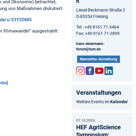
n
ik und Ökonomie) betrachtet,
zung von Maßnahmen diskutiert.
Liesel-Beckmann-Straße 2
D-85354 Freising
br.de/s/33Y2DMS
Tel.: +49 8161 71-3464
er Klimawandel
" ausgestrahlt:
Fax: +49 8161 71-2899
hans-eisenmann-
forum@tum.de
Newsletter-Anmeldung
Inst
Fac
You
Link
ntin
]
agr
ebo
tub
edIn
Veranstaltungen
am
ok
e
Weitere Events im
Kalender
07.10.2026
HEF AgriScience
Symposium: