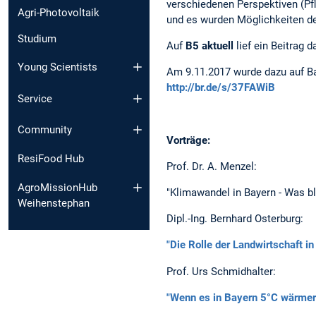
verschiedenen Perspektiven (Pf
Agri-Photovoltaik
und es wurden Möglichkeiten de
Studium
Auf
B5 aktuell
lief ein Beitrag
Young Scientists
Am 9.11.2017 wurde dazu auf B
http://br.de/s/37FAWiB
Service
Community
Vorträge:
ResiFood Hub
Prof. Dr. A. Menzel:
AgroMissionHub
"Klimawandel in Bayern - Was bl
Weihenstephan
Dipl.-Ing. Bernhard Osterburg:
"Die Rolle der Landwirtschaft in
Prof. Urs Schmidhalter:
"Wenn es in Bayern 5°C wärmer