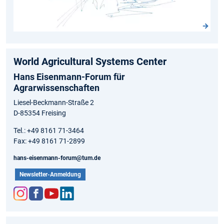
World Agricultural Systems Center
Hans Eisenmann-Forum für
Agrarwissenschaften
Liesel-Beckmann-Straße 2
D-85354 Freising
Tel.: +49 8161 71-3464
Fax: +49 8161 71-2899
hans-eisenmann-forum@tum.de
Newsletter-Anmeldung
Inst
Fac
You
Link
agr
ebo
tub
edIn