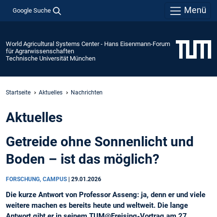
Menü
Google Suche
World Agricultural Systems Center - Hans Eisenmann-Forum
für Agrarwissenschaften
Technische Universität München
Startseite
Aktuelles
Nachrichten
Aktuelles
Getreide ohne Sonnenlicht und
Boden – ist das möglich?
FORSCHUNG, CAMPUS
|
29.01.2026
Die kurze Antwort von Professor Asseng: ja, denn er und viele
weitere machen es bereits heute und weltweit. Die lange
Antwort gibt er in seinem TUM@Freising-Vortrag am 27.