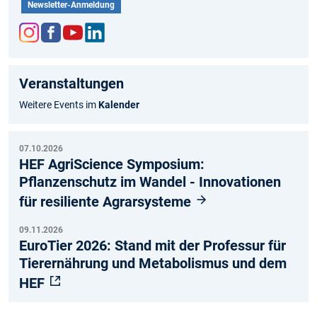
Newsletter-Anmeldung
Inst
Fac
You
Link
agr
ebo
tub
edIn
Veranstaltungen
am
ok
e
Weitere Events im
Kalender
07.10.2026
HEF AgriScience Symposium:
Pflanzenschutz im Wandel - Innovationen
für resiliente Agrarsysteme
09.11.2026
EuroTier 2026: Stand mit der Professur für
Tierernährung und Metabolismus und dem
HEF