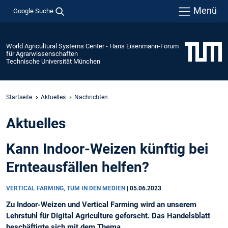
Menü
Google Suche
World Agricultural Systems Center - Hans Eisenmann-Forum
für Agrarwissenschaften
Technische Universität München
Startseite
Aktuelles
Nachrichten
Aktuelles
Kann Indoor-Weizen künftig bei
Ernteausfällen helfen?
VERTICAL FARMING, TUM IN DEN MEDIEN
|
05.06.2023
Zu Indoor-Weizen und Vertical Farming wird an unserem
Lehrstuhl für Digital Agriculture geforscht. Das Handelsblatt
beschäftigte sich mit dem Thema.