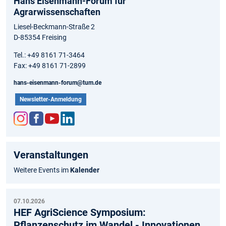
Hans Eisenmann-Forum für
Agrarwissenschaften
Liesel-Beckmann-Straße 2
D-85354 Freising
Tel.: +49 8161 71-3464
Fax: +49 8161 71-2899
hans-eisenmann-forum@tum.de
Newsletter-Anmeldung
Inst
Fac
You
Link
agr
ebo
tub
edIn
Veranstaltungen
am
ok
e
Weitere Events im
Kalender
07.10.2026
HEF AgriScience Symposium:
Pflanzenschutz im Wandel - Innovationen