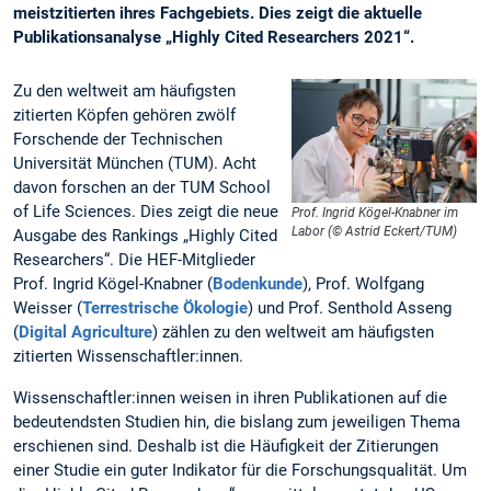
meistzitierten ihres Fachgebiets. Dies zeigt die aktuelle
Publikationsanalyse „Highly Cited Researchers 2021“.
Zu den weltweit am häufigsten
zitierten Köpfen gehören zwölf
Forschende der Technischen
Universität München (TUM). Acht
davon forschen an der TUM School
of Life Sciences. Dies zeigt die neue
Prof. Ingrid Kögel-Knabner im
Labor (© Astrid Eckert/TUM)
Ausgabe des Rankings „Highly Cited
Researchers“. Die HEF-Mitglieder
Prof. Ingrid Kögel-Knabner (
Bodenkunde
), Prof. Wolfgang
Weisser (
Terrestrische Ökologie
) und Prof. Senthold Asseng
(
Digital Agriculture
) zählen zu den weltweit am häufigsten
zitierten Wissenschaftler:innen.
Wissenschaftler:innen weisen in ihren Publikationen auf die
bedeutendsten Studien hin, die bislang zum jeweiligen Thema
erschienen sind. Deshalb ist die Häufigkeit der Zitierungen
einer Studie ein guter Indikator für die Forschungsqualität. Um