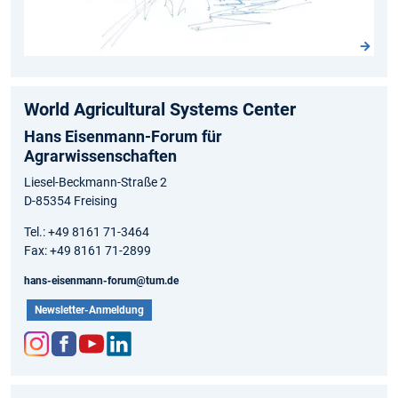
World Agricultural Systems Center
Hans Eisenmann-Forum für
Agrarwissenschaften
Liesel-Beckmann-Straße 2
D-85354 Freising
Tel.: +49 8161 71-3464
Fax: +49 8161 71-2899
hans-eisenmann-forum@tum.de
Newsletter-Anmeldung
Inst
Fac
You
Link
agr
ebo
tub
edIn