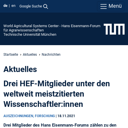
Menü
de
en
Google Suche
World Agricultural Systems Center - Hans Eisenmann-Forum
für Agrarwissenschaften
Technische Universität München
Startseite
Aktuelles
Nachrichten
Aktuelles
Drei HEF-Mitglieder unter den
weltweit meistzitierten
Wissenschaftler:innen
AUSZEICHNUNGEN, FORSCHUNG
|
18.11.2021
Drei Mitglieder des Hans Eisenmann-Forums zählen zu den