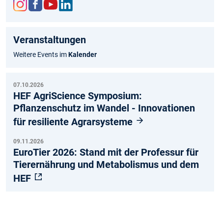
Inst
Fac
You
Link
agr
ebo
tub
edIn
Veranstaltungen
am
ok
e
Weitere Events im
Kalender
07.10.2026
HEF AgriScience Symposium:
Pflanzenschutz im Wandel - Innovationen
für resiliente Agrarsysteme
09.11.2026
EuroTier 2026: Stand mit der Professur für
Tierernährung und Metabolismus und dem
HEF