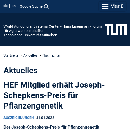
Menü
de
en
Google Suche
World Agricultural Systems Center - Hans Eisenmann-Forum
für Agrarwissenschaften
Technische Universität München
Startseite
Aktuelles
Nachrichten
Aktuelles
HEF Mitglied erhält Joseph-
Schepkens-Preis für
Pflanzengenetik
AUSZEICHNUNGEN
|
31.01.2022
Der Joseph-Schepkens-Preis für Pflanzengenetik,