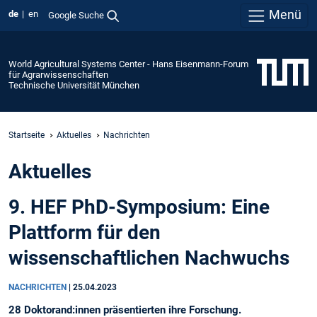
Menü
de
en
Google Suche
World Agricultural Systems Center - Hans Eisenmann-Forum
für Agrarwissenschaften
Technische Universität München
Startseite
Aktuelles
Nachrichten
Aktuelles
9. HEF PhD-Symposium: Eine
Plattform für den
wissenschaftlichen Nachwuchs
NACHRICHTEN
|
25.04.2023
28 Doktorand:innen präsentierten ihre Forschung.