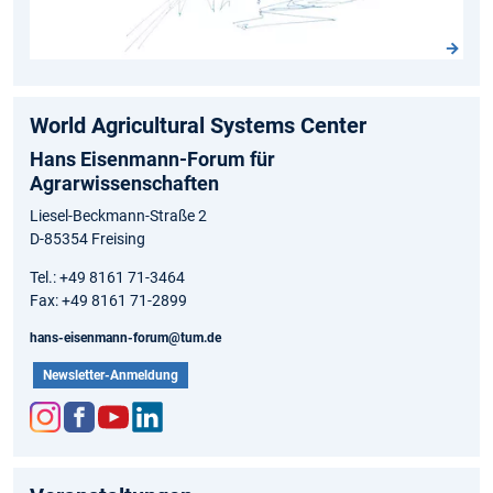
World Agricultural Systems Center
Hans Eisenmann-Forum für
Agrarwissenschaften
Liesel-Beckmann-Straße 2
D-85354 Freising
Tel.: +49 8161 71-3464
Fax: +49 8161 71-2899
hans-eisenmann-forum@tum.de
Newsletter-Anmeldung
Inst
Fac
You
Link
agr
ebo
tub
edIn