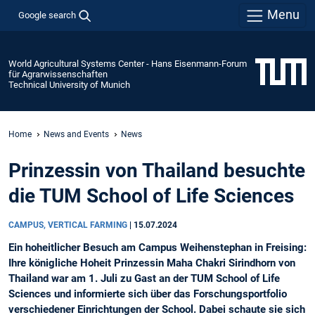
Menu
Google search
World Agricultural Systems Center - Hans Eisenmann-Forum
für Agrarwissenschaften
Technical University of Munich
Home
News and Events
News
Prinzessin von Thailand besuchte
die TUM School of Life Sciences
CAMPUS, VERTICAL FARMING
|
15.07.2024
Ein hoheitlicher Besuch am Campus Weihenstephan in Freising:
Ihre königliche Hoheit Prinzessin Maha Chakri Sirindhorn von
Thailand war am 1. Juli zu Gast an der TUM School of Life
Sciences und informierte sich über das Forschungsportfolio
verschiedener Einrichtungen der School. Dabei schaute sie sich